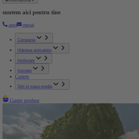
International
suntem aici pentru tine
apel
mesaj
Compania
Hrănirea animalelor
Insilozare
Inovaţie
Cariere
Știri și mass-media
Gasire produse