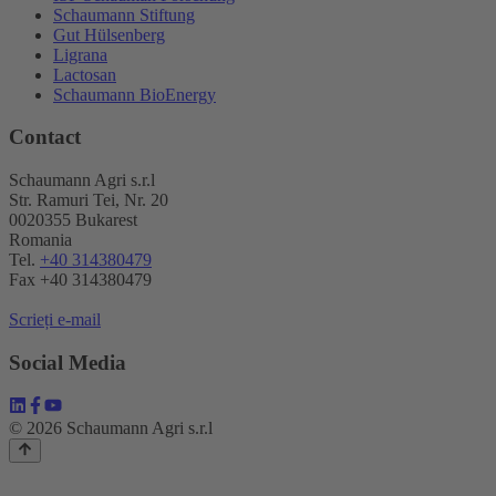
Schaumann Stiftung
Gut Hülsenberg
Ligrana
Lactosan
Schaumann BioEnergy
Contact
Schaumann Agri s.r.l
Str. Ramuri Tei, Nr. 20
0020355 Bukarest
Romania
Tel.
+40 314380479
Fax +40 314380479
Scrieți e-mail
Social Media
© 2026 Schaumann Agri s.r.l