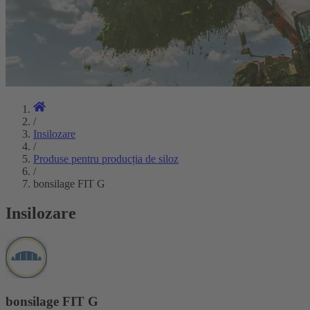
/
Insilozare
/
Produse pentru producția de siloz
/
bonsilage FIT G
Insilozare
bonsilage FIT G