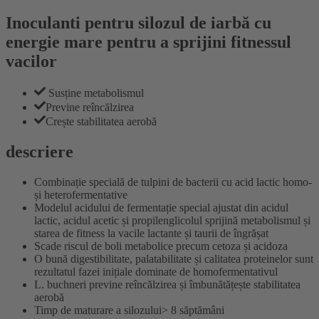
Inoculanti pentru silozul de iarbă cu
energie mare pentru a sprijini fitnessul
vacilor
Susține metabolismul
Previne reîncălzirea
Crește stabilitatea aerobă
descriere
Combinație specială de tulpini de bacterii cu acid lactic homo-
și heterofermentative
Modelul acidului de fermentație special ajustat din acidul
lactic, acidul acetic și propilenglicolul sprijină metabolismul și
starea de fitness la vacile lactante și taurii de îngrășat
Scade riscul de boli metabolice precum cetoza și acidoza
O bună digestibilitate, palatabilitate și calitatea proteinelor sunt
rezultatul fazei inițiale dominate de homofermentativul
L. buchneri previne reîncălzirea și îmbunătățește stabilitatea
aerobă
Timp de maturare a silozului> 8 săptămâni