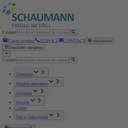
Cautare
Gasire produse
SERVICE
CONTACT
International
Deschideti navigarea
Cautare
Compania
Hrănirea animalelor
Insilozare
Inovaţie
Cariere
Știri și mass-media