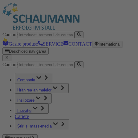
Cautare
Gasire produse
SERVICE
CONTACT
International
Deschideti navigarea
Cautare
Compania
Hrănirea animalelor
Insilozare
Inovaţie
Cariere
Știri și mass-media