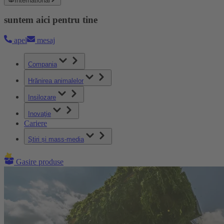
International
suntem aici pentru tine
apel
mesaj
Compania
Hrănirea animalelor
Insilozare
Inovaţie
Cariere
Știri și mass-media
Gasire produse