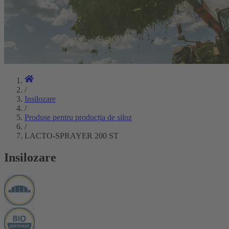
/
Insilozare
/
Produse pentru producția de siloz
/
LACTO-SPRAYER 200 ST
Insilozare