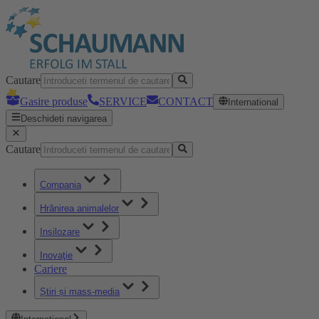
Cautare
Gasire produse
SERVICE
CONTACT
International
Deschideti navigarea
Cautare
Compania
Hrănirea animalelor
Insilozare
Inovaţie
Cariere
Știri și mass-media