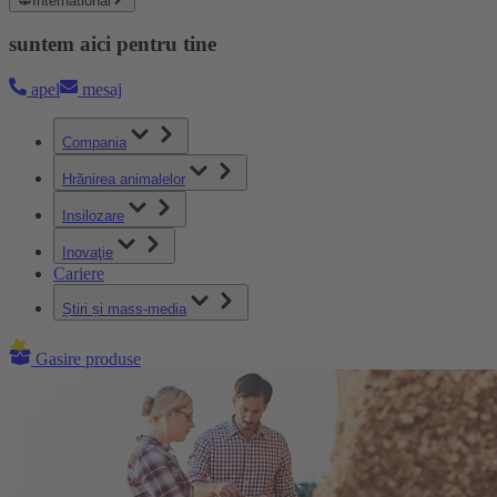
International
suntem aici pentru tine
apel
mesaj
Compania
Hrănirea animalelor
Insilozare
Inovaţie
Cariere
Știri și mass-media
Gasire produse