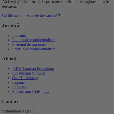
Aici veți găsi informații despre toate certificatele și opțiunea de a le
descărca.
Certificatele in zona de descărcare
Juridică
Imprimă
Politica de confidentialitate
Sistemul de raportare
Setările de confidențialitate
Afiliați
ISF Schauman Forschung
Schaumann Stiftung
Gut Hülsenberg
Ligrana
Lactosan
Schaumann BioEnergy
Contact
Schaumann Agri s.r.l