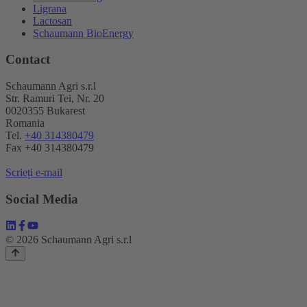
Ligrana
Lactosan
Schaumann BioEnergy
Contact
Schaumann Agri s.r.l
Str. Ramuri Tei, Nr. 20
0020355 Bukarest
Romania
Tel.
+40 314380479
Fax +40 314380479
Scrieți e-mail
Social Media
© 2026 Schaumann Agri s.r.l