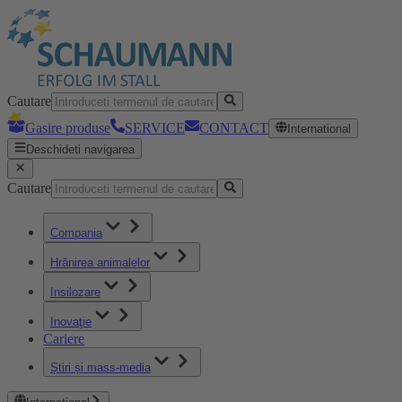
Cautare
Gasire produse
SERVICE
CONTACT
International
Deschideti navigarea
Cautare
Compania
Hrănirea animalelor
Insilozare
Inovaţie
Cariere
Știri și mass-media