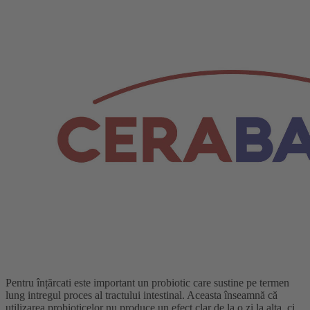
Pentru înțărcati este important un probiotic care sustine pe termen
lung intregul proces al tractului intestinal. Aceasta înseamnă că
utilizarea probioticelor nu produce un efect clar de la o zi la alta, ci