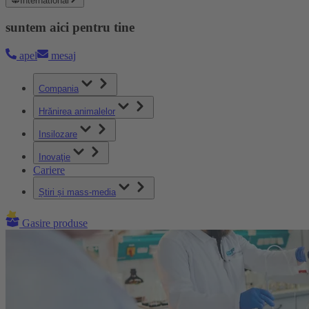
International
suntem aici pentru tine
apel
mesaj
Compania
Hrănirea animalelor
Insilozare
Inovaţie
Cariere
Știri și mass-media
Gasire produse