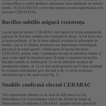
că microflora și astfel sănătatea animalelor sunt stabilizate pe termen
mediu. SCHAUMANN a dezvoltat pentru aceasta ingredientul activ
inovator CERAVITAL.
Bacillus subtilis asigură rezistența
Lucrul special despre CERABAC este faptul că forma permanentă
(sporul) de Bacillus subtilis este conținută în furaje. Acest lucru face
ca acest probiotic să fie în mare măsură rezistent la influențele de
mediu, cum ar fi căldura, presiunea sau depozitarea îndelungată,
precum și la acidul gastric. Odată ajuns în tractul intestinal,
CERABAC prinde viață. Germinarea începe în intestinul subțire și
apoi crește rapid în intestinul gros: În timp ce numărul bacteriilor
Bacillus subtilis se dublează în 12 ore în diferitele secțiuni ale
intestinului subțire, de 12 ori mai mulți germeni pot fi deja numărați
în secțiunea intestinului gros din față și de 15 ori în secțiunea
intestinului gros din spate (vezi Fig. 1).
Studiile confirmă efectul CERABAC
Trei experimente diferite cu un total de 428 purcei la Gut
Hülsenberg și la Universitatea Liberă din Berlin au reușit să
demonstreze că utilizarea CERABAC sprijină efectiv purceii în