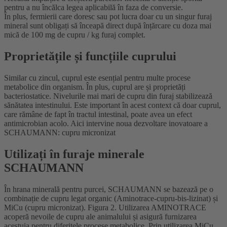
pentru a nu încălca legea aplicabilă în faza de conversie.
În plus, fermierii care doresc sau pot lucra doar cu un singur furaj
mineral sunt obligați să înceapă direct după înțărcare cu doza mai
mică de 100 mg de cupru / kg furaj complet.
Proprietățile și funcțiile cuprului
Similar cu zincul, cuprul este esențial pentru multe procese
metabolice din organism. În plus, cuprul are și proprietăți
bacteriostatice. Nivelurile mai mari de cupru din furaj stabilizează
sănătatea intestinului. Este important în acest context că doar cuprul,
care rămâne de fapt în tractul intestinal, poate avea un efect
antimicrobian acolo. Aici intervine noua dezvoltare inovatoare a
SCHAUMANN: cupru micronizat
Utilizați în furaje minerale
SCHAUMANN
În hrana minerală pentru purcei, SCHAUMANN se bazează pe o
combinație de cupru legat organic (Aminotrace-cupru-bis-lizinat) și
MiCu (cupru micronizat). Figura 2. Utilizarea AMINOTRACE
acoperă nevoile de cupru ale animalului și asigură furnizarea
acestuia pentru diferitele procese metabolice. Prin utilizarea MiCu,