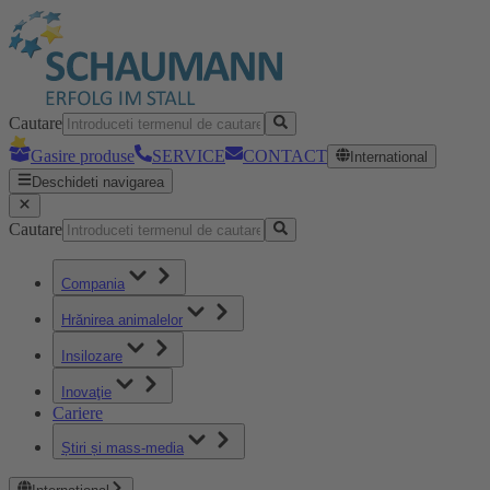
Cautare
Gasire produse
SERVICE
CONTACT
International
Deschideti navigarea
Cautare
Compania
Hrănirea animalelor
Insilozare
Inovaţie
Cariere
Știri și mass-media