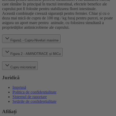
care rămâne în principal în tractul intestinal, efectele benefice ale
cuprului pot fi folosite pentru stabilizarea florei intestinale.
Această combinație creează siguranță pentru fermier. Chiar și cu o
doza mai mică de cupru de 100 mg / kg furaj pentru purcei, se poate
asigura un aport mare pentru animale, cu folosirea simultană a
proprietăților antimicrobiene ale cuprului.
Figura1 - Cupru-Niveluri maxime
Figura 2 - AMINOTRACE și MiCu
Cupru micronizat
Juridică
Imprimă
Politica de confidentialitate
Sistemul de raportare
Setările de confidențialitate
Afiliați