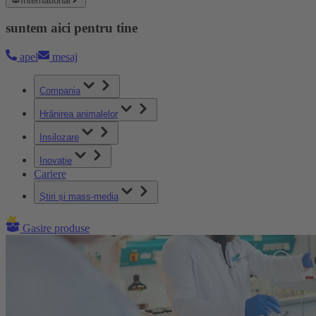
International
suntem aici pentru tine
apel
mesaj
Compania
Hrănirea animalelor
Insilozare
Inovaţie
Cariere
Știri și mass-media
Gasire produse