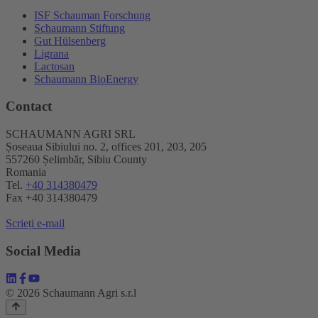
ISF Schauman Forschung
Schaumann Stiftung
Gut Hülsenberg
Ligrana
Lactosan
Schaumann BioEnergy
Contact
SCHAUMANN AGRI SRL
Șoseaua Sibiului no. 2, offices 201, 203, 205
557260 Șelimbăr, Sibiu County
Romania
Tel.
+40 314380479
Fax +40 314380479
Scrieți e-mail
Social Media
© 2026 Schaumann Agri s.r.l