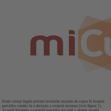
Noile cerințe legale privind nivelurile maxime de cupru în furajele
purceilor conduc la o divizare a creșterii acestora (vezi figura 1).
Această împărțire a creșterii purceilor necesită o atenție sporită