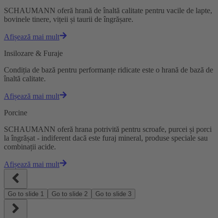
SCHAUMANN oferă hrană de înaltă calitate pentru vacile de lapte,
bovinele tinere, vițeii și taurii de îngrășare.
Afișează mai mult
Insilozare & Furaje
Condiția de bază pentru performanțe ridicate este o hrană de bază de
înaltă calitate.
Afișează mai mult
Porcine
SCHAUMANN oferă hrana potrivită pentru scroafe, purcei și porci
la îngrășat - indiferent dacă este furaj mineral, produse speciale sau
combinații acide.
Afișează mai mult
Go to slide
1
Go to slide
2
Go to slide
3