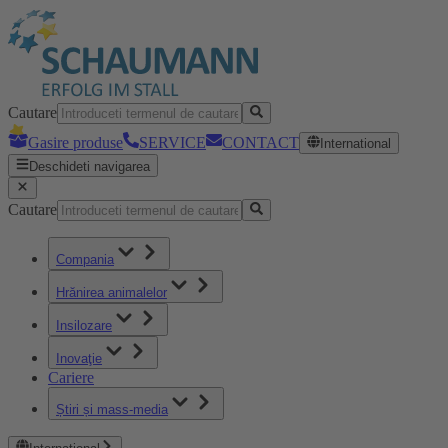
Cautare
Gasire produse
SERVICE
CONTACT
International
Deschideti navigarea
Cautare
Compania
Hrănirea animalelor
Insilozare
Inovaţie
Cariere
Știri și mass-media