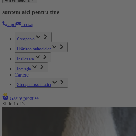
International
suntem aici pentru tine
apel
mesaj
Compania
Hrănirea animalelor
Insilozare
Inovaţie
Cariere
Știri și mass-media
Gasire produse
Slide
1
of
3