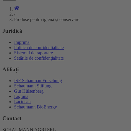
/
Produse pentru igienă și conservare
Juridică
Imprimă
Politica de confidentialitate
Sistemul de raportare
Setările de confidențialitate
Afiliați
ISF Schauman Forschung
Schaumann Stiftung
Gut Hülsenberg
Ligrana
Lactosan
Schaumann BioEnergy
Contact
SCHAUMANN AGRI SRL