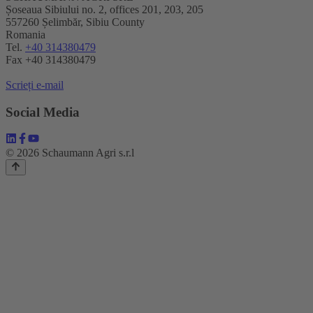
Șoseaua Sibiului no. 2, offices 201, 203, 205
557260 Șelimbăr, Sibiu County
Romania
Tel.
+40 314380479
Fax +40 314380479
Scrieți e-mail
Social Media
© 2026 Schaumann Agri s.r.l