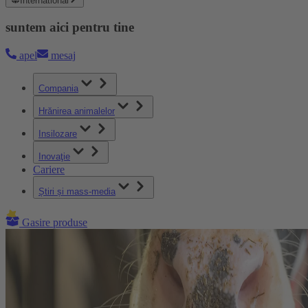
International
suntem aici pentru tine
apel
mesaj
Compania
Hrănirea animalelor
Insilozare
Inovaţie
Cariere
Știri și mass-media
Gasire produse