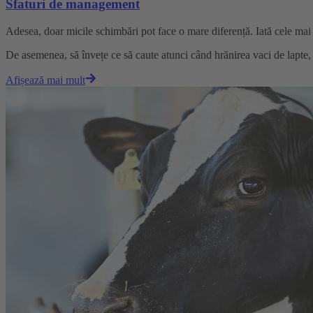
Sfaturi de management
Adesea, doar micile schimbări pot face o mare diferență. Iată cele mai 
De asemenea, să învețe ce să caute atunci când hrănirea vaci de lapte, t
Afișează mai mult