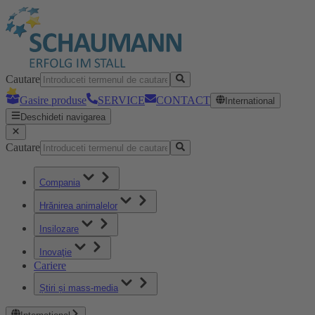
Cautare
Gasire produse
SERVICE
CONTACT
International
Deschideti navigarea
Cautare
Compania
Hrănirea animalelor
Insilozare
Inovaţie
Cariere
Știri și mass-media