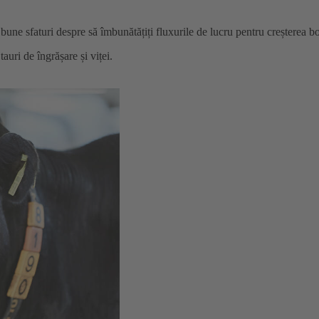
bune sfaturi despre să îmbunătățiți fluxurile de lucru pentru creșterea b
auri de îngrășare și viței.