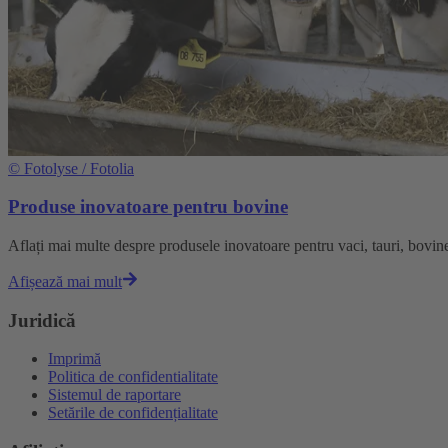
©
Fotolyse / Fotolia
Produse inovatoare pentru bovine
Aflați mai multe despre produsele inovatoare pentru vaci, tauri, bovine
Afișează mai mult
Juridică
Imprimă
Politica de confidentialitate
Sistemul de raportare
Setările de confidențialitate