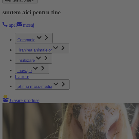
International
suntem aici pentru tine
apel
mesaj
Compania
Hrănirea animalelor
Insilozare
Inovaţie
Cariere
Știri și mass-media
Gasire produse