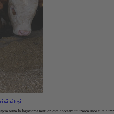
i sănătoși
rajeră bună în îngrășarea taurilor, este necesară utilizarea unor furaje im