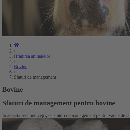
/
Hrănirea animalelor
/
Bovine
/
Sfaturi de management
Bovine
Sfaturi de management pentru bovine
În această secțiune veți găsi sfaturi de management pentru vacile de lapte