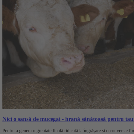
Nici o șansă de mucegai - hrană sănătoasă pentru taur
Pentru a genera o greutate finală ridicată la îngrășare și o conversie fu