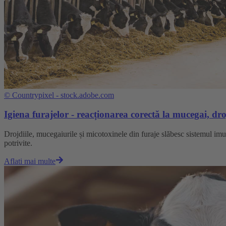
©
Countrypixel - stock.adobe.com
Igiena furajelor - reacționarea corectă la mucegai, droj
Drojdiile, mucegaiurile și micotoxinele din furaje slăbesc sistemul imu
potrivite.
Aflati mai multe