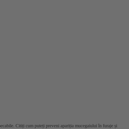
pecabile. Citiți cum puteți preveni apariția mucegaiului în furaje și