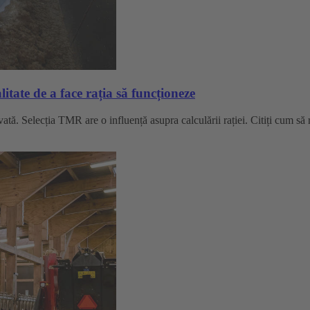
litate de a face rația să funcționeze
ată. Selecția TMR are o influență asupra calculării rației. Citiți cum să r