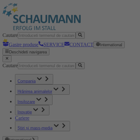
Cautare
Gasire produse
SERVICE
CONTACT
International
Deschideti navigarea
Cautare
Compania
Hrănirea animalelor
Insilozare
Inovaţie
Cariere
Știri și mass-media