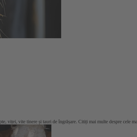
, viței, vite tinere și tauri de îngrășare. Citiți mai multe despre cele ma