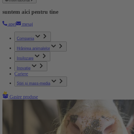
International
suntem aici pentru tine
apel
mesaj
Compania
Hrănirea animalelor
Insilozare
Inovaţie
Cariere
Știri și mass-media
Gasire produse