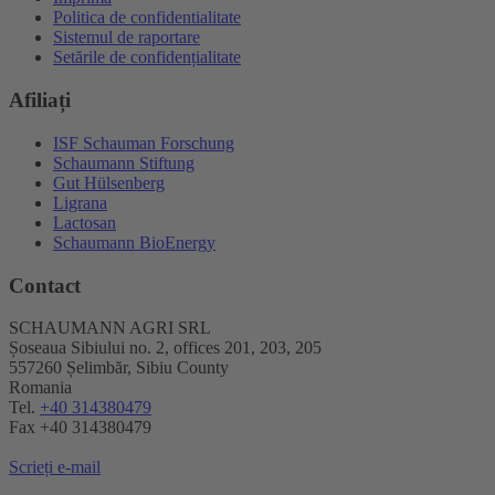
Politica de confidentialitate
Sistemul de raportare
Setările de confidențialitate
Afiliați
ISF Schauman Forschung
Schaumann Stiftung
Gut Hülsenberg
Ligrana
Lactosan
Schaumann BioEnergy
Contact
SCHAUMANN AGRI SRL
Șoseaua Sibiului no. 2, offices 201, 203, 205
557260 Șelimbăr, Sibiu County
Romania
Tel.
+40 314380479
Fax +40 314380479
Scrieți e-mail