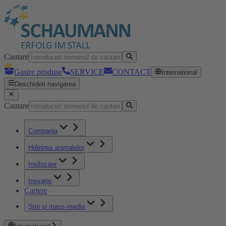
Cautare
Gasire produse
SERVICE
CONTACT
International
Deschideti navigarea
Cautare
Compania
Hrănirea animalelor
Insilozare
Inovaţie
Cariere
Știri și mass-media