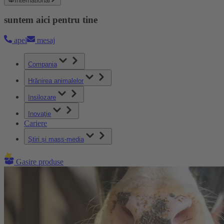
International
suntem aici pentru tine
apel
mesaj
Compania
Hrănirea animalelor
Insilozare
Inovaţie
Cariere
Știri și mass-media
Gasire produse