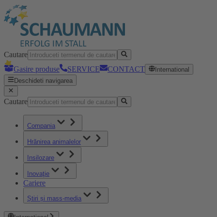
Cautare
Gasire produse
SERVICE
CONTACT
International
Deschideti navigarea
Cautare
Compania
Hrănirea animalelor
Insilozare
Inovaţie
Cariere
Știri și mass-media