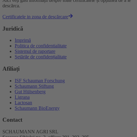
Aici veți găsi informații despre toate certificatele și opțiunea de a le
descărca.
Certificatele in zona de descărcare
Juridică
Imprimă
Politica de confidentialitate
Sistemul de raportare
Setările de confidențialitate
Afiliați
ISF Schauman Forschung
Schaumann Stiftung
Gut Hülsenberg
Ligrana
Lactosan
Schaumann BioEnergy
Contact
SCHAUMANN AGRI SRL