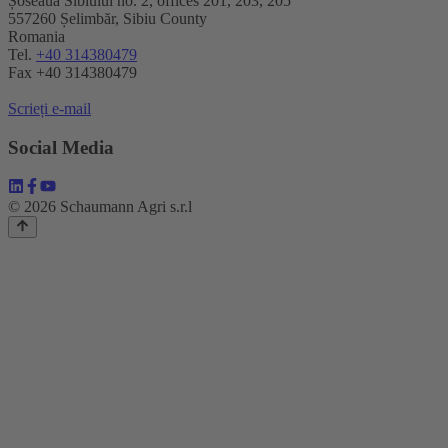
Șoseaua Sibiului no. 2, offices 201, 203, 205
557260 Șelimbăr, Sibiu County
Romania
Tel.
+40 314380479
Fax +40 314380479
Scrieți e-mail
Social Media
© 2026 Schaumann Agri s.r.l