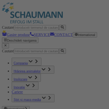
Cautare
Gasire produse
SERVICE
CONTACT
International
Deschideti navigarea
Cautare
Compania
Hrănirea animalelor
Insilozare
Inovaţie
Cariere
Știri și mass-media