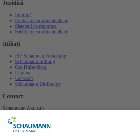
Juridică
Imprimă
Politica de confidentialitate
Sistemul de raportare
Setările de confidențialitate
Afiliați
ISF Schauman Forschung
Schaumann Stiftung
Gut Hülsenberg
Ligrana
Lactosan
Schaumann BioEnergy
Contact
Schaumann Agri s.r.l
Str. Ramuri Tei, Nr. 20
0020355 Bukarest
Romania
Tel.
+40 314380479
Fax +40 314380479