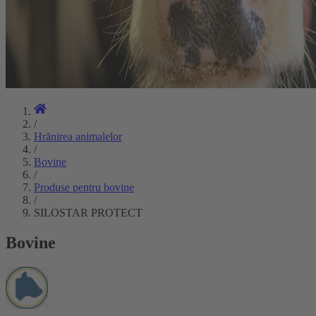
/
Hrănirea animalelor
/
Bovine
/
Produse pentru bovine
/
SILOSTAR PROTECT
Bovine