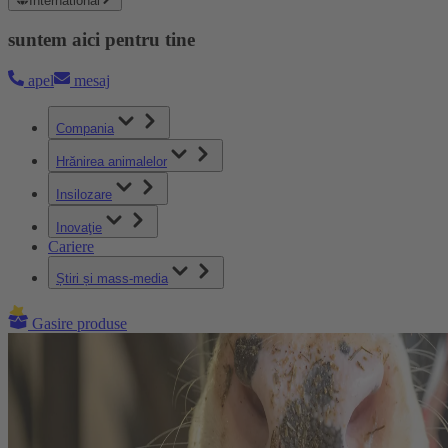
International
suntem aici pentru tine
apel
mesaj
Compania
Hrănirea animalelor
Insilozare
Inovaţie
Cariere
Știri și mass-media
Gasire produse