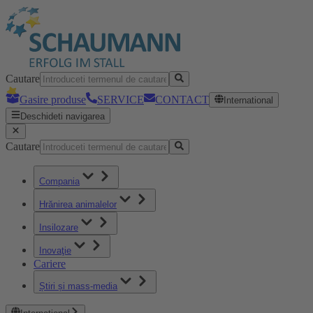
Cautare
Gasire produse
SERVICE
CONTACT
International
Deschideti navigarea
Cautare
Compania
Hrănirea animalelor
Insilozare
Inovaţie
Cariere
Știri și mass-media