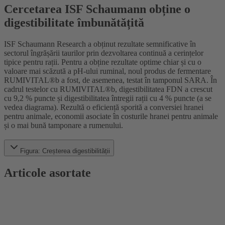
Cercetarea ISF Schaumann obține o
digestibilitate îmbunătățită
ISF Schaumann Research a obținut rezultate semnificative în
sectorul îngrășării taurilor prin dezvoltarea continuă a cerințelor
tipice pentru rații. Pentru a obține rezultate optime chiar și cu o
valoare mai scăzută a pH-ului ruminal, noul produs de fermentare
RUMIVITAL®b a fost, de asemenea, testat în tamponul SARA. În
cadrul testelor cu RUMIVITAL®b, digestibilitatea FDN a crescut
cu 9,2 % puncte și digestibilitatea întregii rații cu 4 % puncte (a se
vedea diagrama). Rezultă o eficiență sporită a conversiei hranei
pentru animale, economii asociate în costurile hranei pentru animale
și o mai bună tamponare a rumenului.
Figura: Creșterea digestibilității
Articole asortate