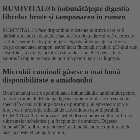
RUMIVITAL®b îmbunătățește digestia
fibrelor brute și tamponarea în rumen
RUMIVITAL®b face disponibile substanțe nutritive care ar fi
părăsit rumenul nedegradate sau a căror degradare și rată de trecere
ar fi fost semnificativ prelungite. Digestia îmbunătățită a fibrelor
crește capacitatea tampon, astfel încât fluctuațiile valorii pH-ului sunt
absorbite și riscul de acidoză este redus - un efect deosebit de
valoros în rațiile pe bază de porumb pentru taurii la îngrășat.
Microbii ruminali găsesc o mai bună
disponibilitate a amidonului
Un alt avantaj este disponibilitatea îmbunătățită a amidonului pentru
microbii ruminali. Eficiența digestiei amidonului este crescută, în
special în cazul rațiilor pe bază de porumb și al amestecurilor de
furaje cu o proporție ridicată de carbohidrați ușor digerabili.
RUMIVITAL®b favorizează astfel descompunerea fibrelor brute, a
substanțelor scheletice și a fracțiunilor de amidon. Digestia
îmbunătățită a fibrelor generează mai multă energie din furajul de
bază și crește eficiența furajului.