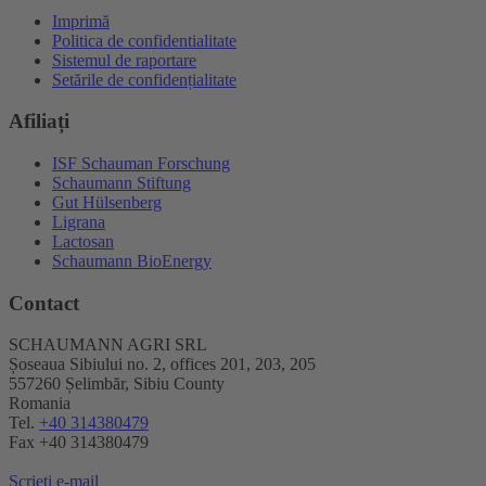
Imprimă
Politica de confidentialitate
Sistemul de raportare
Setările de confidențialitate
Afiliați
ISF Schauman Forschung
Schaumann Stiftung
Gut Hülsenberg
Ligrana
Lactosan
Schaumann BioEnergy
Contact
SCHAUMANN AGRI SRL
Șoseaua Sibiului no. 2, offices 201, 203, 205
557260 Șelimbăr, Sibiu County
Romania
Tel.
+40 314380479
Fax +40 314380479
Scrieți e-mail