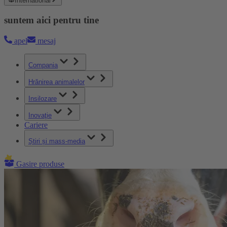
International
suntem aici pentru tine
apel
mesaj
Compania
Hrănirea animalelor
Insilozare
Inovaţie
Cariere
Știri și mass-media
Gasire produse