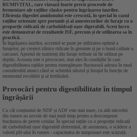
RUMIVITAL, care vizează foarte precis procesele de
fermentare ale rațiilor clasice pentru îngrășarea taurilor.
Eficiența digestiei amidonului este crescută, în special în cazul
rațiilor orientate spre porumb și al amestecurilor de furaje cu o
proporție ridicată de carbohidrați ușor digerabili. Acest lucru
este demonstrat de rezultatele ISF, precum și de utilizarea sa în
practică.
În îngrășarea taurilor, accentul se pune pe utilizarea optimă a
furajelor, pe creșteri zilnice ridicate în greutate și pe o bună calitate a
carcasei. Aportul de nutrienți din furaje trebuie să fie utilizat pe
deplin. Aceasta este o provocare, mai ales în condițiile în care
digestibilitatea rațiilor pentru rumegătoare fluctuează adesea în mod
considerabil atunci când se schimbă silozul și furajul în funcție de
momentul recoltării și al fertilizării.
Provocări pentru digestibilitate în timpul
îngrășării
Cu cât conținutul de NDF și ADF este mai mare, cu atât microbii
din rumen au nevoie de mai mult timp pentru a descompune
fracțiunea de perete celular. În special rațiile cu o proporție ridicată
de carbohidrați ușor digerabili determină, de asemenea, o scădere a
valorii pH-ului în rumen - capacitatea de tamponare este scăzută.