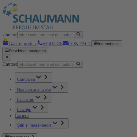
Cautare
Gasire produse
SERVICE
CONTACT
International
Deschideti navigarea
Cautare
Compania
Hrănirea animalelor
Insilozare
Inovaţie
Cariere
Știri și mass-media