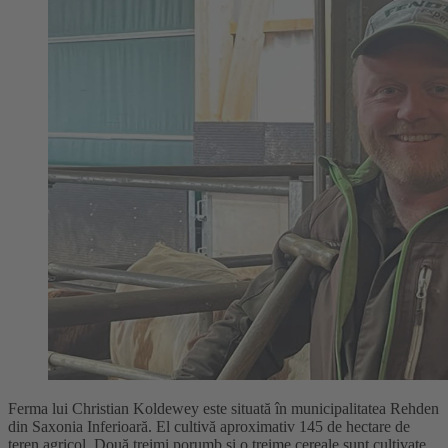
Ferma lui Christian Koldewey este situată în municipalitatea Rehden
din Saxonia Inferioară. El cultivă aproximativ 145 de hectare de
teren agricol. Două treimi porumb și o treime cereale sunt cultivate