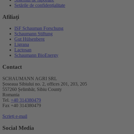
Setările de confidențialitate
Afiliați
ISF Schauman Forschung
Schaumann Stiftung
Gut Hülsenberg
Ligrana
Lactosan
Schaumann BioEnergy
Contact
SCHAUMANN AGRI SRL
Șoseaua Sibiului no. 2, offices 201, 203, 205
557260 Șelimbăr, Sibiu County
Romania
Tel.
+40 314380479
Fax +40 314380479
Scrieți e-mail
Social Media