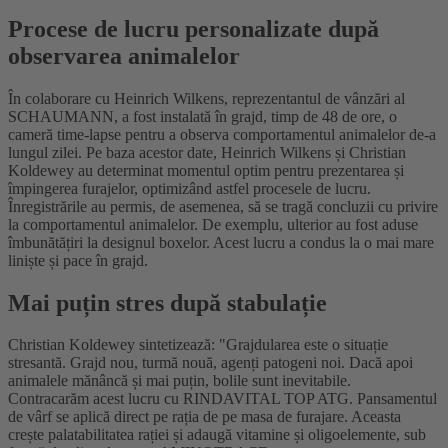
Procese de lucru personalizate după
observarea animalelor
În colaborare cu Heinrich Wilkens, reprezentantul de vânzări al
SCHAUMANN, a fost instalată în grajd, timp de 48 de ore, o
cameră time-lapse pentru a observa comportamentul animalelor de-a
lungul zilei. Pe baza acestor date, Heinrich Wilkens și Christian
Koldewey au determinat momentul optim pentru prezentarea și
împingerea furajelor, optimizând astfel procesele de lucru.
Înregistrările au permis, de asemenea, să se tragă concluzii cu privire
la comportamentul animalelor. De exemplu, ulterior au fost aduse
îmbunătățiri la designul boxelor. Acest lucru a condus la o mai mare
liniște și pace în grajd.
Mai puțin stres după stabulație
Christian Koldewey sintetizează: "Grajdularea este o situație
stresantă. Grajd nou, turmă nouă, agenți patogeni noi. Dacă apoi
animalele mănâncă și mai puțin, bolile sunt inevitabile.
Contracarăm acest lucru cu RINDAVITAL TOP ATG. Pansamentul
de vârf se aplică direct pe rația de pe masa de furajare. Aceasta
crește palatabilitatea rației și adaugă vitamine și oligoelemente, sub