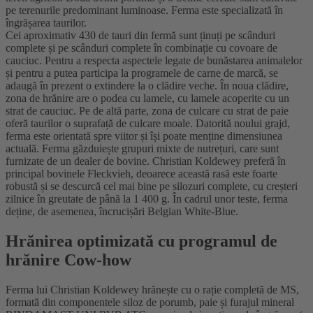
pe terenurile predominant luminoase. Ferma este specializată în
îngrășarea taurilor.
Cei aproximativ 430 de tauri din fermă sunt ținuți pe scânduri
complete și pe scânduri complete în combinație cu covoare de
cauciuc. Pentru a respecta aspectele legate de bunăstarea animalelor
și pentru a putea participa la programele de carne de marcă, se
adaugă în prezent o extindere la o clădire veche. În noua clădire,
zona de hrănire are o podea cu lamele, cu lamele acoperite cu un
strat de cauciuc. Pe de altă parte, zona de culcare cu strat de paie
oferă taurilor o suprafață de culcare moale. Datorită noului grajd,
ferma este orientată spre viitor și își poate menține dimensiunea
actuală. Ferma găzduiește grupuri mixte de nutrețuri, care sunt
furnizate de un dealer de bovine. Christian Koldewey preferă în
principal bovinele Fleckvieh, deoarece această rasă este foarte
robustă și se descurcă cel mai bine pe silozuri complete, cu creșteri
zilnice în greutate de până la 1 400 g. În cadrul unor teste, ferma
deține, de asemenea, încrucișări Belgian White-Blue.
Hrănirea optimizată cu programul de
hrănire Cow-how
Ferma lui Christian Koldewey hrănește cu o rație completă de MS,
formată din componentele siloz de porumb, paie și furajul mineral