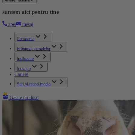
International
suntem aici pentru tine
apel
mesaj
Compania
Hrănirea animalelor
Insilozare
Inovaţie
Cariere
Știri și mass-media
Gasire produse