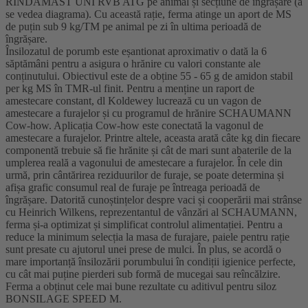
RINDAMAST UNI RVB ATG pe animal și secțiune de îngrășare (a
se vedea diagrama). Cu această rație, ferma atinge un aport de MS
de puțin sub 9 kg/TM pe animal pe zi în ultima perioadă de
îngrășare.
Însilozatul de porumb este eșantionat aproximativ o dată la 6
săptămâni pentru a asigura o hrănire cu valori constante ale
conținutului. Obiectivul este de a obține 55 - 65 g de amidon stabil
per kg MS în TMR-ul finit. Pentru a menține un raport de
amestecare constant, dl Koldewey lucrează cu un vagon de
amestecare a furajelor și cu programul de hrănire SCHAUMANN
Cow-how. Aplicația Cow-how este conectată la vagonul de
amestecare a furajelor. Printre altele, aceasta arată câte kg din fiecare
componentă trebuie să fie hrănite și cât de mari sunt abaterile de la
umplerea reală a vagonului de amestecare a furajelor. În cele din
urmă, prin cântărirea reziduurilor de furaje, se poate determina și
afișa grafic consumul real de furaje pe întreaga perioadă de
îngrășare. Datorită cunoștințelor despre vaci și cooperării mai strânse
cu Heinrich Wilkens, reprezentantul de vânzări al SCHAUMANN,
ferma și-a optimizat și simplificat controlul alimentației. Pentru a
reduce la minimum selecția la masa de furajare, paiele pentru rație
sunt presate cu ajutorul unei prese de mulci. În plus, se acordă o
mare importanță însilozării porumbului în condiții igienice perfecte,
cu cât mai puține pierderi sub formă de mucegai sau reîncălzire.
Ferma a obținut cele mai bune rezultate cu aditivul pentru siloz
BONSILAGE SPEED M.